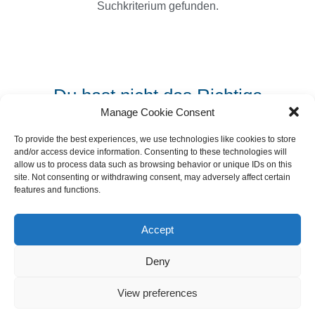
Suchkriterium gefunden.
Du hast nicht das Richtige
gefunden?
Manage Cookie Consent
To provide the best experiences, we use technologies like cookies to store
and/or access device information. Consenting to these technologies will
Initiativ bewerben >
allow us to process data such as browsing behavior or unique IDs on this
site. Not consenting or withdrawing consent, may adversely affect certain
features and functions.
Accept
Impressum
AGB
Datenschutzerklärung
Deny
Barrierefreiheitserklärung
Cookie-Hinweis
View preferences