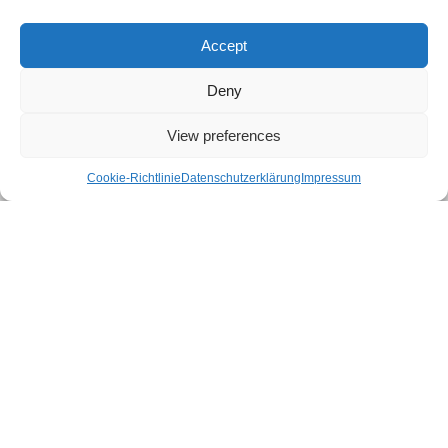
Accept
Deny
View preferences
Cookie-Richtlinie
Datenschutzerklärung
Impressum
Das UKB verbindet als eines der leistungsstärksten
Universitätsklinika Deutschlands Höchstleistungen in
Medizin und Forschung mit exzellenter Lehre. Jährlich
werden am UKB über eine halbe Million Patienten
ambulant und stationär versorgt. Hier studieren rund
3.500 Menschen Medizin und Zahnmedizin, zudem
werden jährlich über 600 Personen in