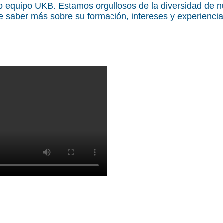
 equipo UKB. Estamos orgullosos de la diversidad de nu
e saber más sobre su formación, intereses y experiencia
UKBfit - gimnasio grat
todos los empleados. ¡S
los largos trayectos 
gimnasio! UKBfit está si
centro del campus de l
accesible a todos los e
la UKB de forma gratuit
deseando verte
UKB Entrenador en forma – Jannik Böl