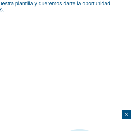
estra plantilla y queremos darte la oportunidad
s.
uito para
e acabaron
hasta el
tuado en el
a UKB y es
mpleados de
a. ¡Estamos
!
ch y Daniel Berner