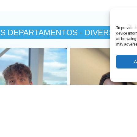
To provide t
 DEPARTAMENTOS - DIVERSIDAD 
device infor
as browsing 
may adversel
A