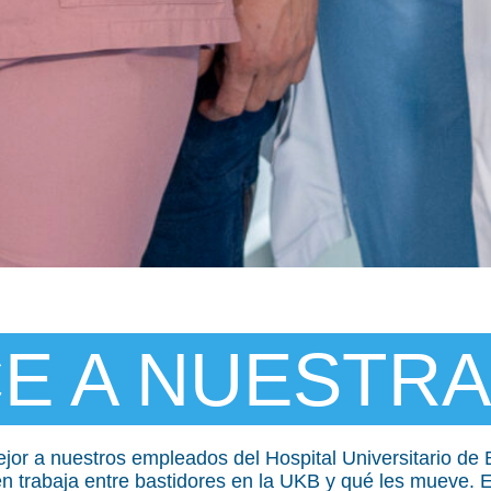
E A NUESTRA
jor a nuestros empleados del Hospital Universitario de 
én trabaja entre bastidores en la UKB y qué les mueve. E