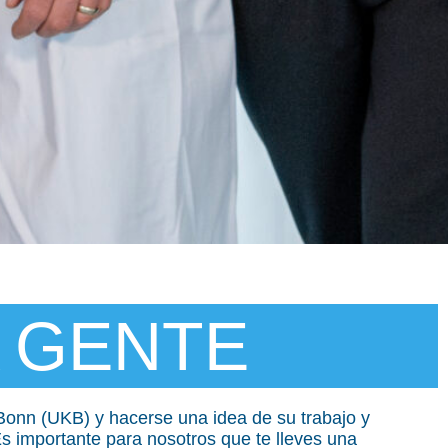
 GENTE
Bonn (UKB) y hacerse una idea de su trabajo y
s importante para nosotros que te lleves una