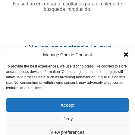
No se han encontrado resultados para el criterio de
búsqueda introducido.
¿No ha encontrado lo que
buscaba?
Manage Cookie Consent
To provide the best experiences, we use technologies like cookies to store
and/or access device information. Consenting to these technologies will
Solicitud no solicitada >
allow us to process data such as browsing behavior or unique IDs on this
site. Not consenting or withdrawing consent, may adversely affect certain
features and functions.
Accept
Pie de imprenta
GTC
Política de privacidad
Deny
Declaración de accesibilidad
Configuración de las cookies
View preferences